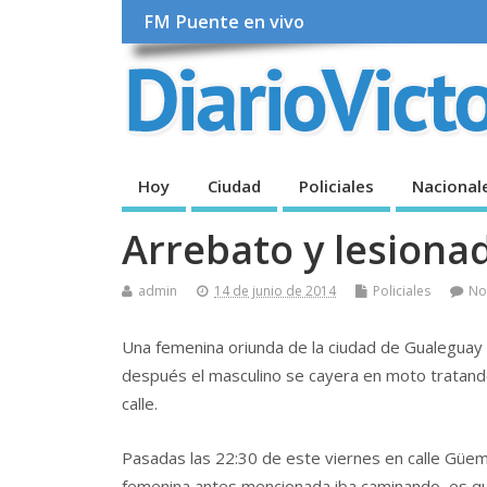
FM Puente en vivo
Hoy
Ciudad
Policiales
Nacional
Arrebato y lesiona
admin
14 de junio de 2014
Policiales
No
Una femenina oriunda de la ciudad de Gualeguay y
después el masculino se cayera en moto tratando
calle.
Pasadas las 22:30 de este viernes en calle Güe
femenina antes mencionada iba caminando, es qu