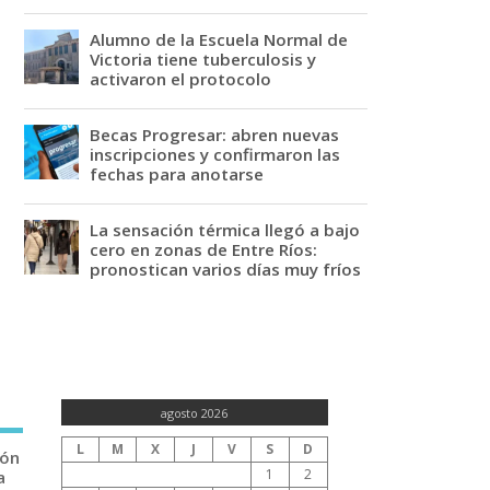
Alumno de la Escuela Normal de
Victoria tiene tuberculosis y
activaron el protocolo
Becas Progresar: abren nuevas
inscripciones y confirmaron las
fechas para anotarse
La sensación térmica llegó a bajo
cero en zonas de Entre Ríos:
pronostican varios días muy fríos
agosto 2026
L
M
X
J
V
S
D
ión
1
2
a