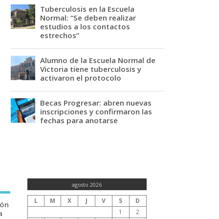
Tuberculosis en la Escuela
Normal: “Se deben realizar
estudios a los contactos
estrechos”
Alumno de la Escuela Normal de
Victoria tiene tuberculosis y
activaron el protocolo
Becas Progresar: abren nuevas
inscripciones y confirmaron las
fechas para anotarse
agosto 2026
L
M
X
J
V
S
D
ión
1
2
a