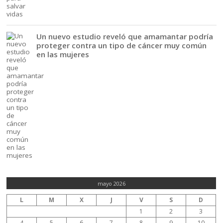
Un nuevo estudio reveló que amamantar podría
proteger contra un tipo de cáncer muy común
en las mujeres
mayo 2026
L
M
X
J
V
S
D
1
2
3
4
5
6
7
8
9
10