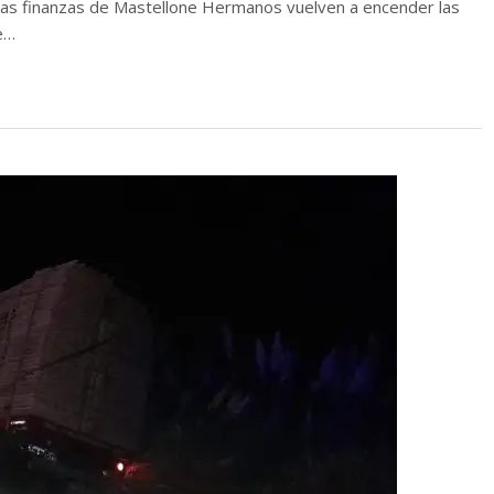
 Las finanzas de Mastellone Hermanos vuelven a encender las
e…