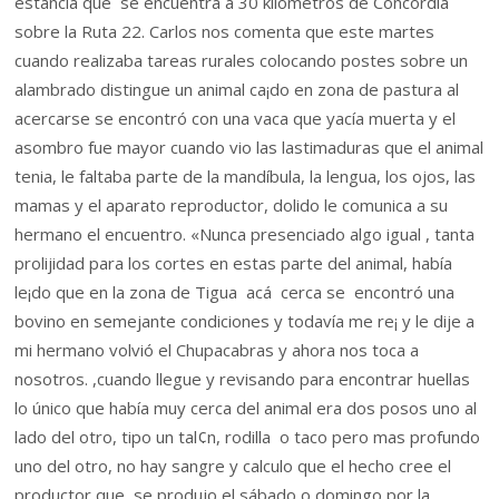
estancia que se encuentra a 30 kilómetros de Concordia
sobre la Ruta 22. Carlos nos comenta que este martes
cuando realizaba tareas rurales colocando postes sobre un
alambrado distingue un animal ca¡do en zona de pastura al
acercarse se encontró con una vaca que yacía muerta y el
asombro fue mayor cuando vio las lastimaduras que el animal
tenia, le faltaba parte de la mandíbula, la lengua, los ojos, las
mamas y el aparato reproductor, dolido le comunica a su
hermano el encuentro. «Nunca presenciado algo igual , tanta
prolijidad para los cortes en estas parte del animal, había
le¡do que en la zona de Tigua acá cerca se encontró una
bovino en semejante condiciones y todavía me re¡ y le dije a
mi hermano volvió el Chupacabras y ahora nos toca a
nosotros. ,cuando llegue y revisando para encontrar huellas
lo único que había muy cerca del animal era dos posos uno al
lado del otro, tipo un tal¢n, rodilla o taco pero mas profundo
uno del otro, no hay sangre y calculo que el hecho cree el
productor que se produjo el sábado o domingo por la