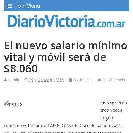
Top Menu
El nuevo salario mínimo
vital y móvil será de
$8.060
admin
19 de mayo de 2016
Nacionales
No Comment
Se pagará en
tres veces,
según
confirmó el titular de CAME, Osvaldo Cornide, al finalizar la