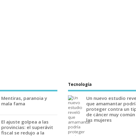
Tecnología
Mentiras, paranoia y
Un nuevo estudio rev
mala fama
que amamantar podrí
proteger contra un ti
de cáncer muy común
las mujeres
El ajuste golpea a las
provincias: el superávit
fiscal se redujo a la