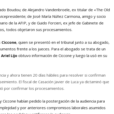
ado Boudou; de Alejandro Vandenbroele, ex titular de «The Old
vicepresidente; de José María Núñez Carmona, amigo y socio
ario de la AFIP, y de Guido Forcieri, ex jefe de Gabinete de
tos, todos objetaron sus procesamientos.
s Ciccone
, quien se presentó en el tribunal junto a su abogado,
umentos frente a los jueces. Para el abogado se trata de un
z
Ariel Lijo
obtuvo información de Ciccone y luego la usó en su
cia y ahora tienen 20 días hábiles para resolver si confirman
eimiento. El fiscal de Casación Javier de Luca ya dictaminó que
ió por confirmar los procesamientos.
Ciccone habían pedido la postergación de la audiencia para
omplejidad y por anteriores compromisos laborales asumidos