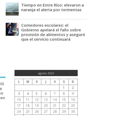
Tiempo en Entre Ríos: elevaron a
naranja el alerta por tormentas
Comedores escolares: el
Gobierno apelará el fallo sobre
provisión de alimentos y aseguró
que el servicio continuará
agosto 2026
L
M
X
J
V
S
D
eló
1
2
a
po
3
4
5
6
7
8
9
 en
10
11
12
13
14
15
16
17
18
19
20
21
22
23
24
25
26
27
28
29
30