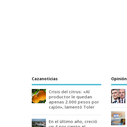
Cazanoticias
Opinión
Crisis del citrus: «Al
productor le quedan
apenas 2.000 pesos por
cajón», lamentó Toler
En el último año, creció
un 4 por ciento el