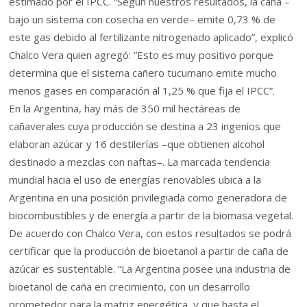
estimado por el IPCC. “Según nuestros resultados, la caña –
bajo un sistema con cosecha en verde– emite 0,73 % de
este gas debido al fertilizante nitrogenado aplicado”, explicó
Chalco Vera quien agregó: “Esto es muy positivo porque
determina que el sistema cañero tucumano emite mucho
menos gases en comparación al 1,25 % que fija el IPCC”.
En la Argentina, hay más de 350 mil hectáreas de
cañaverales cuya producción se destina a 23 ingenios que
elaboran azúcar y 16 destilerías –que obtienen alcohol
destinado a mezclas con naftas–. La marcada tendencia
mundial hacia el uso de energías renovables ubica a la
Argentina en una posición privilegiada como generadora de
biocombustibles y de energía a partir de la biomasa vegetal.
De acuerdo con Chalco Vera, con estos resultados se podrá
certificar que la producción de bioetanol a partir de caña de
azúcar es sustentable. “La Argentina posee una industria de
bioetanol de caña en crecimiento, con un desarrollo
prometedor para la matriz energética, y que hasta el