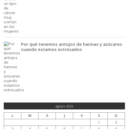
Por qué tenemos antojos de harinas y azúcares
cuando estamos estresados
agosto 2026
L
M
X
J
V
S
D
1
2
3
4
5
6
7
8
9