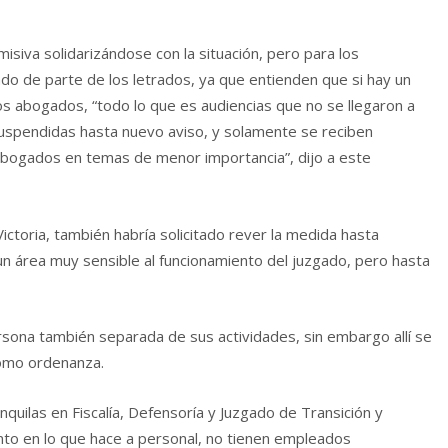
isiva solidarizándose con la situación, pero para los
o de parte de los letrados, ya que entienden que si hay un
los abogados, “todo lo que es audiencias que no se llegaron a
r suspendidas hasta nuevo aviso, y solamente se reciben
 abogados en temas de menor importancia”, dijo a este
 Victoria, también habría solicitado rever la medida hasta
 un área muy sensible al funcionamiento del juzgado, pero hasta
ersona también separada de sus actividades, sin embargo allí se
como ordenanza.
quilas en Fiscalía, Defensoría y Juzgado de Transición y
tinto en lo que hace a personal, no tienen empleados