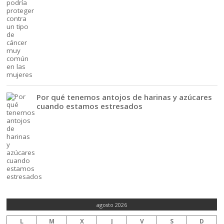
Por qué tenemos antojos de harinas y azúcares
cuando estamos estresados
agosto 2026
L
M
X
J
V
S
D