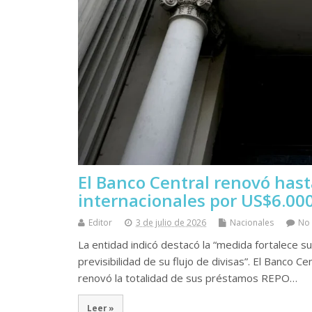
El Banco Central renovó has
internacionales por US$6.00
Editor
3 de julio de 2026
Nacionales
No
La entidad indicó destacó la “medida fortalece s
previsibilidad de su flujo de divisas”. El Banco 
renovó la totalidad de sus préstamos REPO…
Leer »