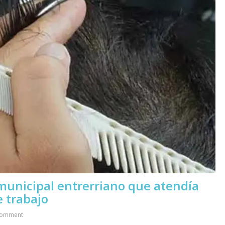
unicipal entrerriano que atendía
 trabajo
Comment