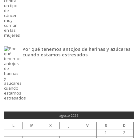
Por qué tenemos antojos de harinas y azúcares
cuando estamos estresados
agosto 2026
L
M
X
J
V
S
D
1
2