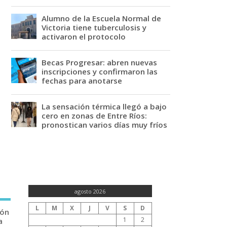
Alumno de la Escuela Normal de
Victoria tiene tuberculosis y
activaron el protocolo
Becas Progresar: abren nuevas
inscripciones y confirmaron las
fechas para anotarse
La sensación térmica llegó a bajo
cero en zonas de Entre Ríos:
pronostican varios días muy fríos
agosto 2026
L
M
X
J
V
S
D
ión
1
2
a