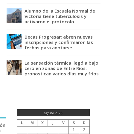
Alumno de la Escuela Normal de
Victoria tiene tuberculosis y
activaron el protocolo
Becas Progresar: abren nuevas
inscripciones y confirmaron las
fechas para anotarse
La sensación térmica llegó a bajo
cero en zonas de Entre Ríos:
pronostican varios días muy fríos
agosto 2026
L
M
X
J
V
S
D
ión
1
2
a