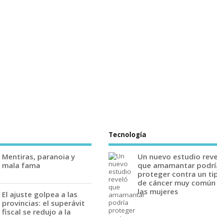
Tecnología
Mentiras, paranoia y
Un nuevo estudio rev
mala fama
que amamantar podrí
proteger contra un ti
de cáncer muy común
las mujeres
El ajuste golpea a las
provincias: el superávit
fiscal se redujo a la