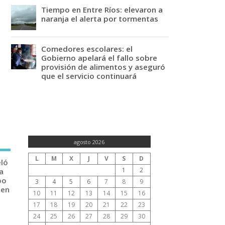
Tiempo en Entre Ríos: elevaron a
naranja el alerta por tormentas
Comedores escolares: el
Gobierno apelará el fallo sobre
provisión de alimentos y aseguró
que el servicio continuará
agosto 2026
L
M
X
J
V
S
D
eló
1
2
a
po
3
4
5
6
7
8
9
 en
10
11
12
13
14
15
16
17
18
19
20
21
22
23
24
25
26
27
28
29
30