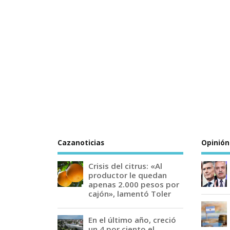
Cazanoticias
Opinión
Crisis del citrus: «Al
productor le quedan
apenas 2.000 pesos por
cajón», lamentó Toler
En el último año, creció
un 4 por ciento el