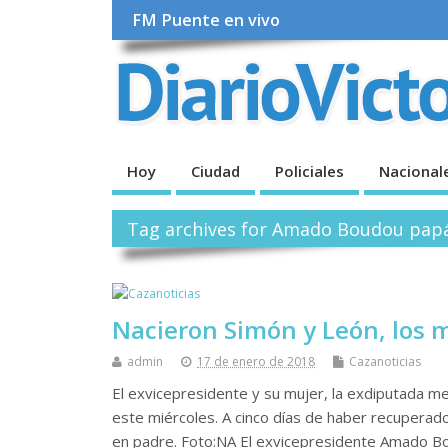
FM Puente en vivo
Hoy
Ciudad
Policiales
Nacional
Tag archives for Amado Boudou pap
Nacieron Simón y León, los 
admin
17 de enero de 2018
Cazanoticias
El exvicepresidente y su mujer, la exdiputada me
este miércoles. A cinco días de haber recuperad
en padre. Foto:NA El exvicepresidente Amado Bo