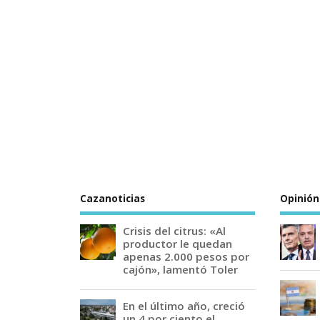
Cazanoticias
Opinión
Crisis del citrus: «Al
productor le quedan
apenas 2.000 pesos por
cajón», lamentó Toler
En el último año, creció
un 4 por ciento el