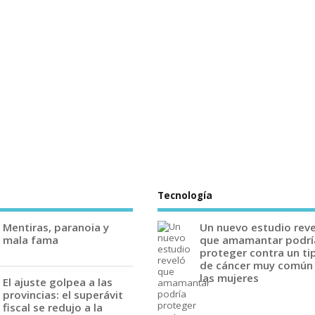
Tecnología
Mentiras, paranoia y
Un nuevo estudio rev
mala fama
que amamantar podrí
proteger contra un ti
de cáncer muy común
las mujeres
El ajuste golpea a las
provincias: el superávit
fiscal se redujo a la