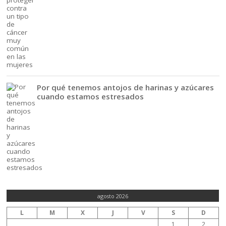
Por qué tenemos antojos de harinas y azúcares
cuando estamos estresados
agosto 2026
L
M
X
J
V
S
D
1
2