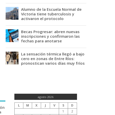
Alumno de la Escuela Normal de
Victoria tiene tuberculosis y
activaron el protocolo
Becas Progresar: abren nuevas
inscripciones y confirmaron las
fechas para anotarse
La sensación térmica llegó a bajo
cero en zonas de Entre Ríos:
pronostican varios días muy fríos
agosto 2026
L
M
X
J
V
S
D
ión
1
2
a