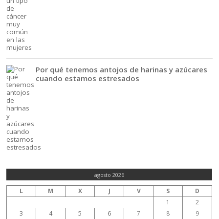
Por qué tenemos antojos de harinas y azúcares
cuando estamos estresados
agosto 2026
L
M
X
J
V
S
D
1
2
3
4
5
6
7
8
9