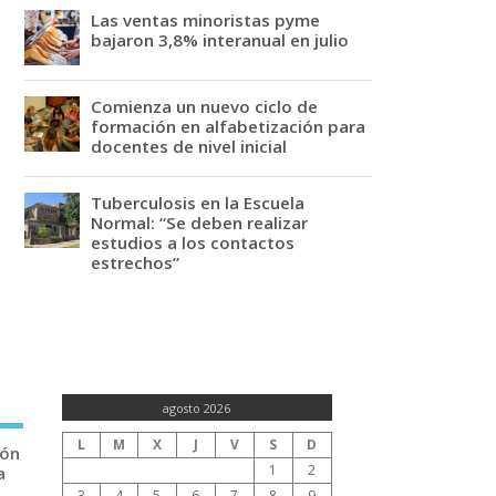
Las ventas minoristas pyme
bajaron 3,8% interanual en julio
Comienza un nuevo ciclo de
formación en alfabetización para
docentes de nivel inicial
Tuberculosis en la Escuela
Normal: “Se deben realizar
estudios a los contactos
estrechos”
agosto 2026
L
M
X
J
V
S
D
ión
1
2
a
3
4
5
6
7
8
9