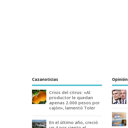
Cazanoticias
Opinión
Crisis del citrus: «Al
productor le quedan
apenas 2.000 pesos por
cajón», lamentó Toler
En el último año, creció
un 4 por ciento el