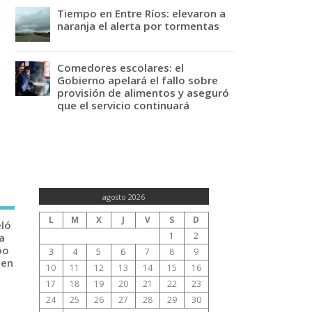
Tiempo en Entre Ríos: elevaron a
naranja el alerta por tormentas
Comedores escolares: el
Gobierno apelará el fallo sobre
provisión de alimentos y aseguró
que el servicio continuará
agosto 2026
L
M
X
J
V
S
D
eló
1
2
a
po
3
4
5
6
7
8
9
 en
10
11
12
13
14
15
16
17
18
19
20
21
22
23
24
25
26
27
28
29
30