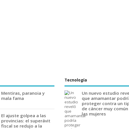
Tecnología
Mentiras, paranoia y
Un nuevo estudio rev
mala fama
que amamantar podrí
proteger contra un ti
de cáncer muy común
las mujeres
El ajuste golpea a las
provincias: el superávit
fiscal se redujo a la