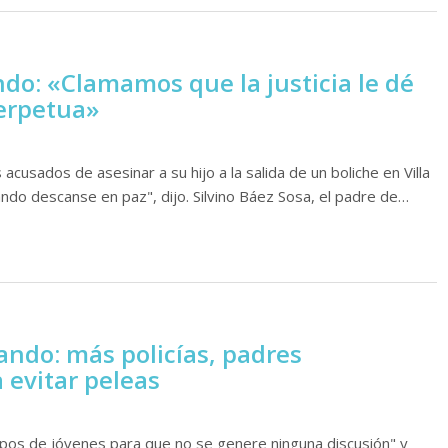
ndo: «Clamamos que la justicia le dé
perpetua»
cusados de asesinar a su hijo a la salida de un boliche en Villa
ndo descanse en paz", dijo. Silvino Báez Sosa, el padre de…
nando: más policías, padres
 evitar peleas
upos de jóvenes para que no se genere ninguna discusión" y