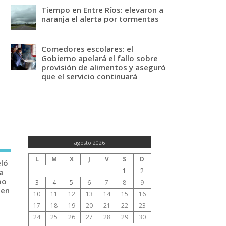
Tiempo en Entre Ríos: elevaron a
naranja el alerta por tormentas
Comedores escolares: el
Gobierno apelará el fallo sobre
provisión de alimentos y aseguró
que el servicio continuará
agosto 2026
L
M
X
J
V
S
D
eló
1
2
a
po
3
4
5
6
7
8
9
 en
10
11
12
13
14
15
16
17
18
19
20
21
22
23
24
25
26
27
28
29
30