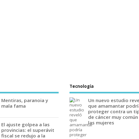
Tecnología
Mentiras, paranoia y
Un nuevo estudio rev
mala fama
que amamantar podrí
proteger contra un ti
de cáncer muy común
las mujeres
El ajuste golpea a las
provincias: el superávit
fiscal se redujo a la