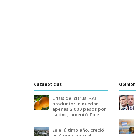
Cazanoticias
Opinión
Crisis del citrus: «Al
productor le quedan
apenas 2.000 pesos por
cajón», lamentó Toler
En el último año, creció
un 4 por ciento el