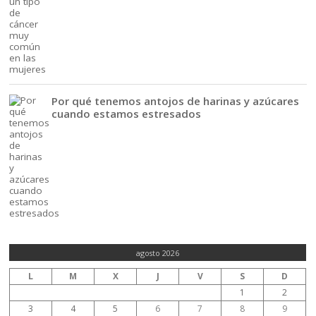
Por qué tenemos antojos de harinas y azúcares
cuando estamos estresados
agosto 2026
L
M
X
J
V
S
D
1
2
3
4
5
6
7
8
9