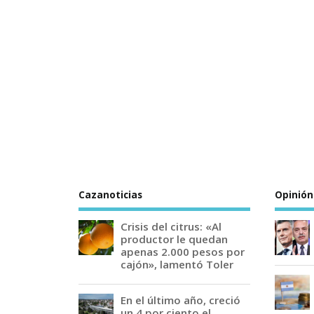
Cazanoticias
Opinión
Crisis del citrus: «Al
productor le quedan
apenas 2.000 pesos por
cajón», lamentó Toler
En el último año, creció
un 4 por ciento el