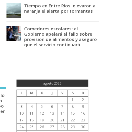
Tiempo en Entre Ríos: elevaron a
naranja el alerta por tormentas
Comedores escolares: el
Gobierno apelará el fallo sobre
provisión de alimentos y aseguró
que el servicio continuará
agosto 2026
L
M
X
J
V
S
D
eló
1
2
a
po
3
4
5
6
7
8
9
 en
10
11
12
13
14
15
16
17
18
19
20
21
22
23
24
25
26
27
28
29
30