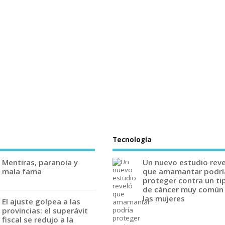
Tecnología
Mentiras, paranoia y
Un nuevo estudio rev
mala fama
que amamantar podrí
proteger contra un ti
de cáncer muy común
las mujeres
El ajuste golpea a las
provincias: el superávit
fiscal se redujo a la