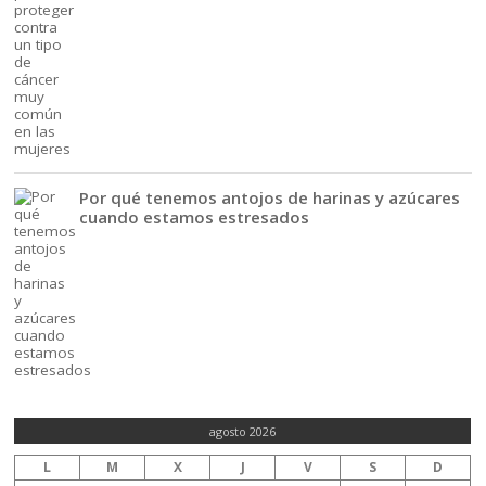
Por qué tenemos antojos de harinas y azúcares
cuando estamos estresados
agosto 2026
L
M
X
J
V
S
D