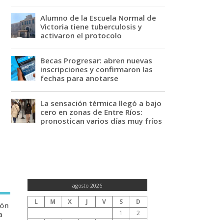
Alumno de la Escuela Normal de
Victoria tiene tuberculosis y
activaron el protocolo
Becas Progresar: abren nuevas
inscripciones y confirmaron las
fechas para anotarse
La sensación térmica llegó a bajo
cero en zonas de Entre Ríos:
pronostican varios días muy fríos
agosto 2026
L
M
X
J
V
S
D
ión
1
2
a