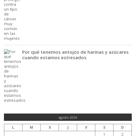
Por qué tenemos antojos de harinas y azúcares
cuando estamos estresados
agosto 2026
L
M
X
J
V
S
D
1
2