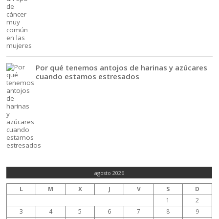
Por qué tenemos antojos de harinas y azúcares
cuando estamos estresados
agosto 2026
L
M
X
J
V
S
D
1
2
3
4
5
6
7
8
9