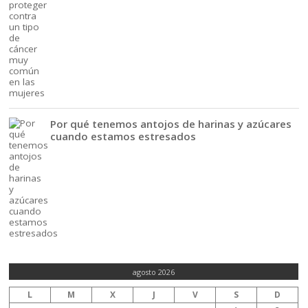
Por qué tenemos antojos de harinas y azúcares
cuando estamos estresados
agosto 2026
L
M
X
J
V
S
D