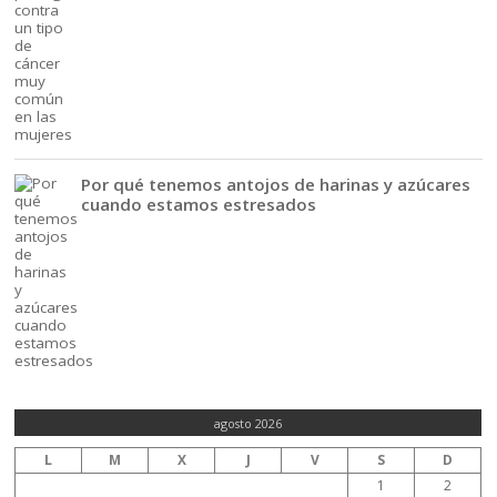
Por qué tenemos antojos de harinas y azúcares
cuando estamos estresados
agosto 2026
L
M
X
J
V
S
D
1
2