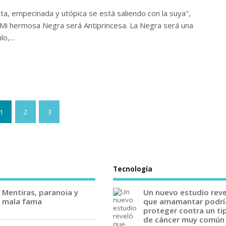
ta, empecinada y utópica se está saliendo con la suya",
“Mi hermosa Negra será Antiprincesa. La Negra será una
hlo,…
1
2
3
Tecnología
Mentiras, paranoia y
Un nuevo estudio rev
mala fama
que amamantar podrí
proteger contra un ti
de cáncer muy común