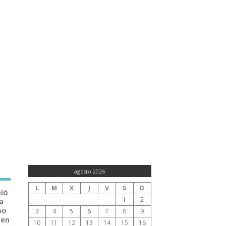
agosto 2026
L
M
X
J
V
S
D
eló
1
2
a
po
3
4
5
6
7
8
9
 en
10
11
12
13
14
15
16