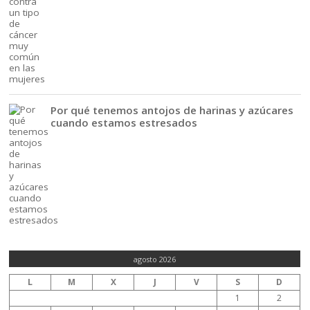
Por qué tenemos antojos de harinas y azúcares
cuando estamos estresados
agosto 2026
L
M
X
J
V
S
D
1
2