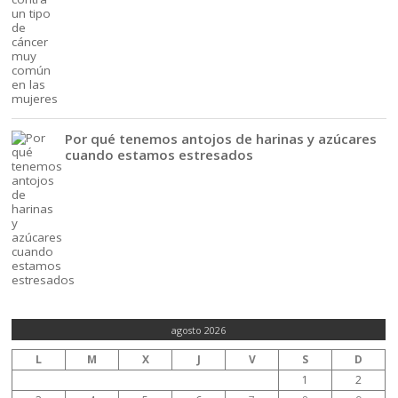
Por qué tenemos antojos de harinas y azúcares
cuando estamos estresados
agosto 2026
L
M
X
J
V
S
D
1
2