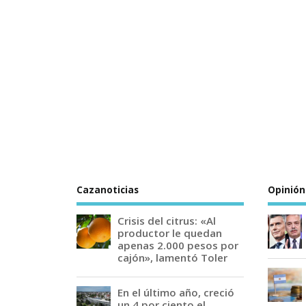
Cazanoticias
Opinión
Crisis del citrus: «Al
productor le quedan
apenas 2.000 pesos por
cajón», lamentó Toler
En el último año, creció
un 4 por ciento el