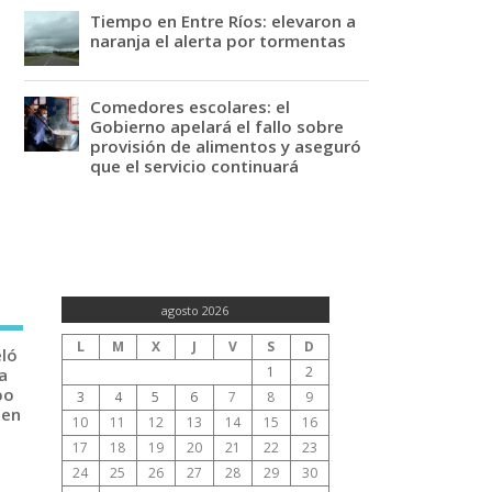
Tiempo en Entre Ríos: elevaron a
naranja el alerta por tormentas
Comedores escolares: el
Gobierno apelará el fallo sobre
provisión de alimentos y aseguró
que el servicio continuará
agosto 2026
L
M
X
J
V
S
D
eló
1
2
a
po
3
4
5
6
7
8
9
 en
10
11
12
13
14
15
16
17
18
19
20
21
22
23
24
25
26
27
28
29
30