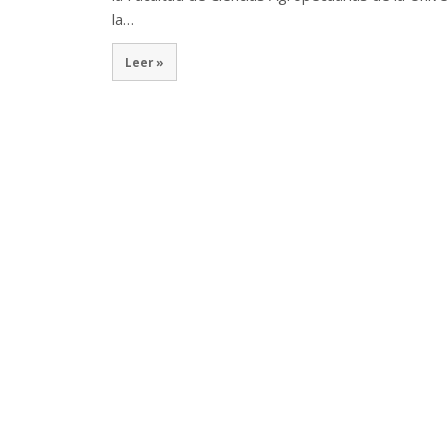
la…
Leer »