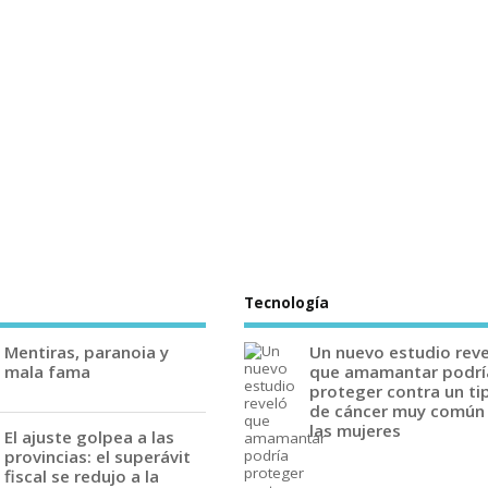
Tecnología
Mentiras, paranoia y
Un nuevo estudio rev
mala fama
que amamantar podrí
proteger contra un ti
de cáncer muy común
las mujeres
El ajuste golpea a las
provincias: el superávit
fiscal se redujo a la