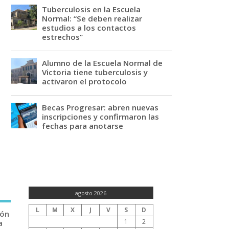
Tuberculosis en la Escuela
Normal: “Se deben realizar
estudios a los contactos
estrechos”
Alumno de la Escuela Normal de
Victoria tiene tuberculosis y
activaron el protocolo
Becas Progresar: abren nuevas
inscripciones y confirmaron las
fechas para anotarse
agosto 2026
L
M
X
J
V
S
D
ión
1
2
a