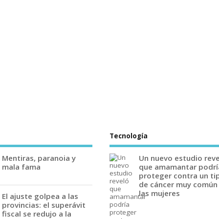
Tecnología
Mentiras, paranoia y
Un nuevo estudio rev
mala fama
que amamantar podrí
proteger contra un ti
de cáncer muy común
las mujeres
El ajuste golpea a las
provincias: el superávit
fiscal se redujo a la