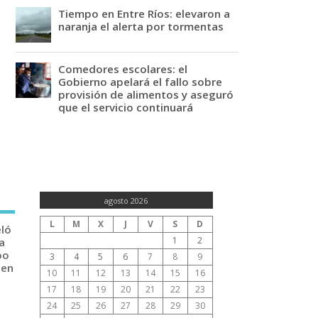
Tiempo en Entre Ríos: elevaron a
naranja el alerta por tormentas
Comedores escolares: el
Gobierno apelará el fallo sobre
provisión de alimentos y aseguró
que el servicio continuará
agosto 2026
L
M
X
J
V
S
D
eló
1
2
a
po
3
4
5
6
7
8
9
 en
10
11
12
13
14
15
16
17
18
19
20
21
22
23
24
25
26
27
28
29
30