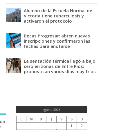
Alumno de la Escuela Normal de
Victoria tiene tuberculosis y
activaron el protocolo
Becas Progresar: abren nuevas
inscripciones y confirmaron las
fechas para anotarse
La sensación térmica llegó a bajo
cero en zonas de Entre Ríos:
pronostican varios días muy fríos
agosto 2026
L
M
X
J
V
S
D
ión
1
2
a