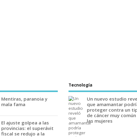
Tecnología
Mentiras, paranoia y
Un nuevo estudio rev
mala fama
que amamantar podrí
proteger contra un ti
de cáncer muy común
las mujeres
El ajuste golpea a las
provincias: el superávit
fiscal se redujo a la