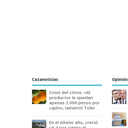
Cazanoticias
Opinión
Crisis del citrus: «Al
productor le quedan
apenas 2.000 pesos por
cajón», lamentó Toler
En el último año, creció
un 4 por ciento el