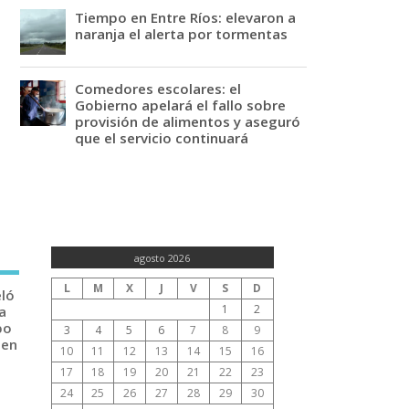
Tiempo en Entre Ríos: elevaron a
naranja el alerta por tormentas
Comedores escolares: el
Gobierno apelará el fallo sobre
provisión de alimentos y aseguró
que el servicio continuará
agosto 2026
L
M
X
J
V
S
D
eló
1
2
a
po
3
4
5
6
7
8
9
 en
10
11
12
13
14
15
16
17
18
19
20
21
22
23
24
25
26
27
28
29
30