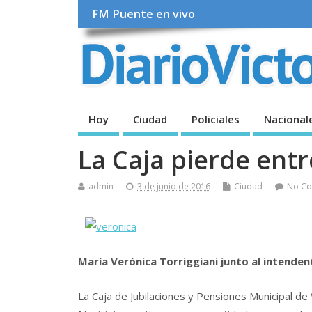
FM Puente en vivo
Hoy
Ciudad
Policiales
Nacional
La Caja pierde ent
admin
3 de junio de 2016
Ciudad
No C
María Verónica Torriggiani junto al intend
La Caja de Jubilaciones y Pensiones Municipal de