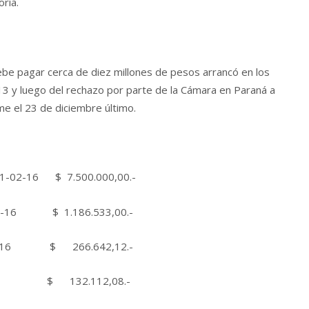
ría.
 debe pagar cerca de diez millones de pesos arrancó en los
13 y luego del rechazo por parte de la Cámara en Paraná a
rme el 23 de diciembre último.
 01-02-16 $ 7.500.000,00.-
01-02-16 $ 1.186.533,00.-
 01-02-16 $ 266.642,12.-
01-02-16 $ 132.112,08.-