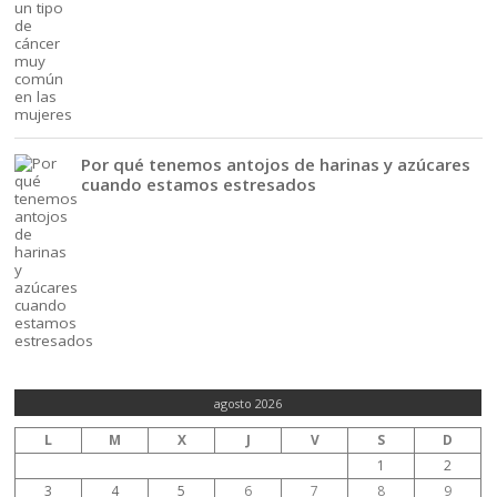
Por qué tenemos antojos de harinas y azúcares
cuando estamos estresados
agosto 2026
L
M
X
J
V
S
D
1
2
3
4
5
6
7
8
9