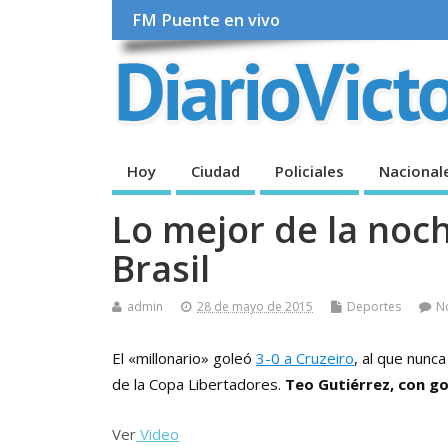
FM Puente en vivo
Hoy
Ciudad
Policiales
Nacional
Lo mejor de la noc
Brasil
admin
28 de mayo de 2015
Deportes
N
El «millonario» goleó
3-0 a Cruzeiro
, al que nunca
de la Copa Libertadores.
Teo Gutiérrez, con gol
Ver
Video