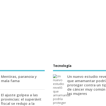
Tecnología
Mentiras, paranoia y
Un nuevo estudio rev
mala fama
que amamantar podrí
proteger contra un ti
de cáncer muy común
las mujeres
El ajuste golpea a las
provincias: el superávit
fiscal se redujo a la