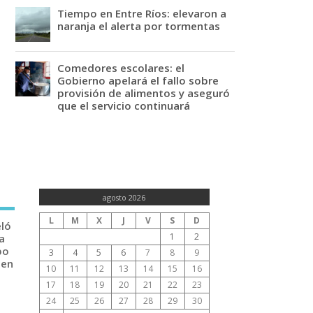
Tiempo en Entre Ríos: elevaron a
naranja el alerta por tormentas
Comedores escolares: el
Gobierno apelará el fallo sobre
provisión de alimentos y aseguró
que el servicio continuará
agosto 2026
L
M
X
J
V
S
D
eló
1
2
a
po
3
4
5
6
7
8
9
 en
10
11
12
13
14
15
16
17
18
19
20
21
22
23
24
25
26
27
28
29
30