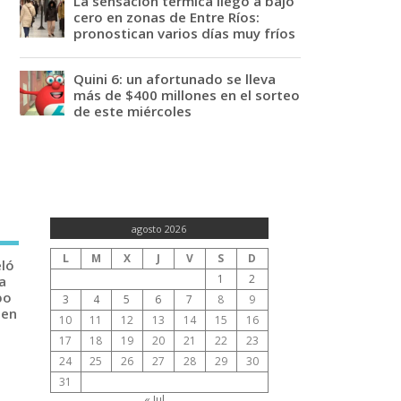
La sensación térmica llegó a bajo
cero en zonas de Entre Ríos:
pronostican varios días muy fríos
Quini 6: un afortunado se lleva
más de $400 millones en el sorteo
de este miércoles
agosto 2026
L
M
X
J
V
S
D
eló
1
2
a
po
3
4
5
6
7
8
9
 en
10
11
12
13
14
15
16
17
18
19
20
21
22
23
24
25
26
27
28
29
30
31
« Jul