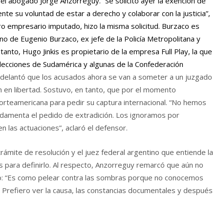
ó el abogado Jorge Anzorreguy. “Se solicitó ayer la exención de
e su voluntad de estar a derecho y colaborar con la justicia”,
otro empresario imputado, hizo la misma solicitud. Burzaco es
 de Eugenio Burzaco, ex jefe de la Policía Metropolitana y
 tanto, Hugo Jinkis es propietario de la empresa Full Play, la que
elecciones de Sudamérica y algunas de la Confederación
delantó que los acusados ahora se van a someter a un juzgado
n en libertad. Sostuvo, en tanto, que por el momento
norteamericana para pedir su captura internacional. “No hemos
undamenta el pedido de extradición. Los ignoramos por
 las actuaciones”, aclaró el defensor.
ámite de resolución y el juez federal argentino que entiende la
s para definirlo. Al respecto, Anzorreguy remarcó que aún no
jo: “Es como pelear contra las sombras porque no conocemos
. Prefiero ver la causa, las constancias documentales y después