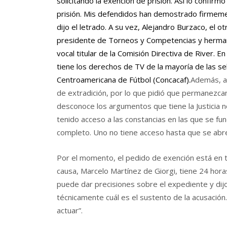
solicitando la exención de prisión. Así lo confirm
prisión. Mis defendidos han demostrado firmement
dijo el letrado. A su vez, Alejandro Burzaco, el 
presidente de Torneos y Competencias y hermano
vocal titular de la Comisión Directiva de River. En
tiene los derechos de TV de la mayoría de las s
Centroamericana de Fútbol (Concacaf).
Además, a
de extradición, por lo que pidió que permanezca
desconoce los argumentos que tiene la Justicia 
tenido acceso a las constancias en las que se f
completo. Uno no tiene acceso hasta que se abren
Por el momento, el pedido de exención está en tr
causa, Marcelo Martínez de Giorgi, tiene 24 hora
puede dar precisiones sobre el expediente y di
técnicamente cuál es el sustento de la acusación
actuar”.