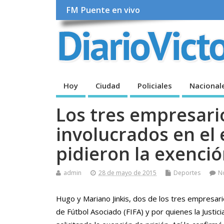
FM Puente en vivo
Hoy
Ciudad
Policiales
Nacional
Los tres empresari
involucrados en el 
pidieron la exenció
admin
28 de mayo de 2015
Deportes
N
Hugo y Mariano Jinkis, dos de los tres empresari
de Fútbol Asociado (FIFA) y por quienes la Justic