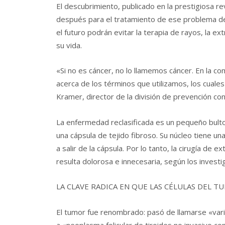
El descubrimiento, publicado en la prestigiosa re
después para el tratamiento de ese problema de
el futuro podrán evitar la terapia de rayos, la ex
su vida.
«Si no es cáncer, no lo llamemos cáncer. En la 
acerca de los términos que utilizamos, los cuales 
Kramer, director de la división de prevención con
La enfermedad reclasificada es un pequeño bulto
una cápsula de tejido fibroso. Su núcleo tiene una
a salir de la cápsula. Por lo tanto, la cirugía de 
resulta dolorosa e innecesaria, según los invest
LA CLAVE RADICA EN QUE LAS CÉLULAS DEL T
El tumor fue renombrado: pasó de llamarse «varia
a «neoplasma folicular de tiroides no invasivo con