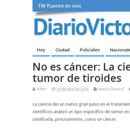
FM Puente en vivo
Hoy
Ciudad
Policiales
Nacional
No es cáncer: La ci
tumor de tiroides
Editor
19 de abril de 2016
Interés General
La ciencia dio un nuevo gran paso en el tratamient
científicos analizó un tipo específico de tumor e
clasificada, precisamente, como un cáncer.