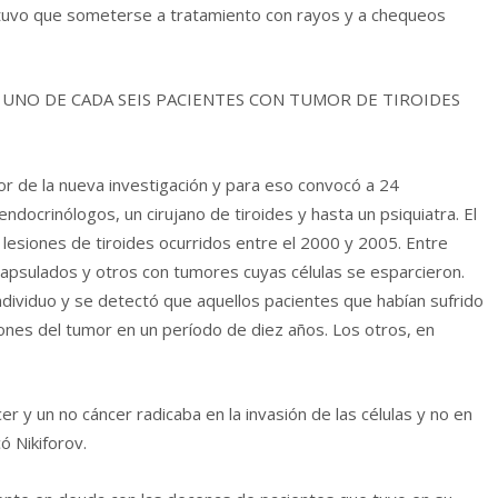
te tuvo que someterse a tratamiento con rayos y a chequeos
A UNO DE CADA SEIS PACIENTES CON TUMOR DE TIROIDES
or de la nueva investigación y para eso convocó a 24
ndocrinólogos, un cirujano de tiroides y hasta un psiquiatra. El
lesiones de tiroides ocurridos entre el 2000 y 2005. Entre
apsulados y otros con tumores cuyas células se esparcieron.
a individuo y se detectó que aquellos pacientes que habían sufrido
ones del tumor en un período de diez años. Los otros, en
cer y un no cáncer radicaba en la invasión de las células y no en
ó Nikiforov.