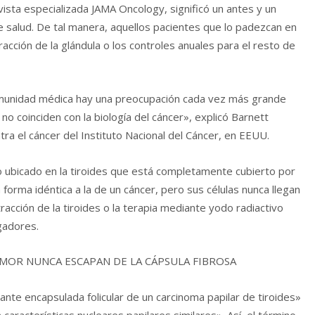
vista especializada JAMA Oncology, significó un antes y un
 salud. De tal manera, aquellos pacientes que lo padezcan en
tracción de la glándula o los controles anuales para el resto de
comunidad médica hay una preocupación cada vez más grande
no coinciden con la biología del cáncer», explicó Barnett
tra el cáncer del Instituto Nacional del Cáncer, en EEUU.
 ubicado en la tiroides que está completamente cubierto por
 forma idéntica a la de un cáncer, pero sus células nunca llegan
extracción de la tiroides o la terapia mediante yodo radiactivo
igadores.
UMOR NUNCA ESCAPAN DE LA CÁPSULA FIBROSA
nte encapsulada folicular de un carcinoma papilar de tiroides»
 características nucleares papilares similares». Así, el término