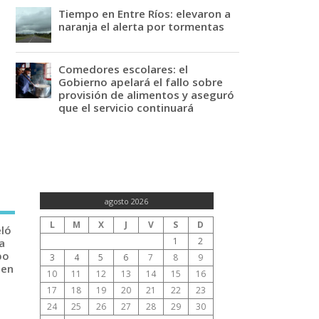
Tiempo en Entre Ríos: elevaron a
naranja el alerta por tormentas
Comedores escolares: el
Gobierno apelará el fallo sobre
provisión de alimentos y aseguró
que el servicio continuará
agosto 2026
L
M
X
J
V
S
D
eló
1
2
a
po
3
4
5
6
7
8
9
 en
10
11
12
13
14
15
16
17
18
19
20
21
22
23
24
25
26
27
28
29
30