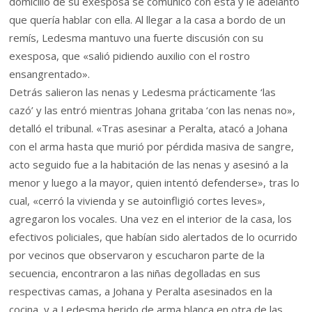
domicilio de su exesposa se comunicó con esta y le adelantó
que quería hablar con ella. Al llegar a la casa a bordo de un
remís, Ledesma mantuvo una fuerte discusión con su
exesposa, que «salió pidiendo auxilio con el rostro
ensangrentado».
Detrás salieron las nenas y Ledesma prácticamente ‘las
cazó’ y las entró mientras Johana gritaba ‘con las nenas no»,
detalló el tribunal. «Tras asesinar a Peralta, atacó a Johana
con el arma hasta que murió por pérdida masiva de sangre,
acto seguido fue a la habitación de las nenas y asesinó a la
menor y luego a la mayor, quien intentó defenderse», tras lo
cual, «cerró la vivienda y se autoinfligió cortes leves»,
agregaron los vocales. Una vez en el interior de la casa, los
efectivos policiales, que habían sido alertados de lo ocurrido
por vecinos que observaron y escucharon parte de la
secuencia, encontraron a las niñas degolladas en sus
respectivas camas, a Johana y Peralta asesinados en la
cocina, y a Ledesma herido de arma blanca en otra de las