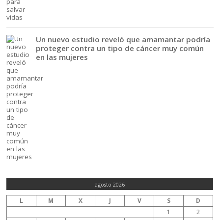
Un nuevo estudio reveló que amamantar podría
proteger contra un tipo de cáncer muy común
en las mujeres
agosto 2026
L
M
X
J
V
S
D
1
2