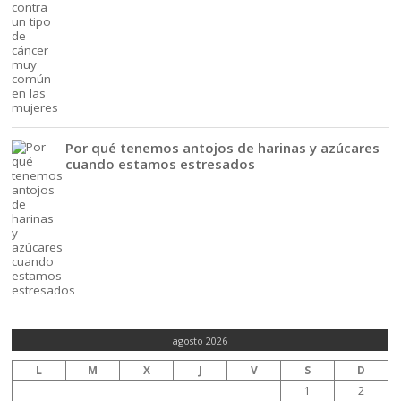
Por qué tenemos antojos de harinas y azúcares
cuando estamos estresados
agosto 2026
L
M
X
J
V
S
D
1
2