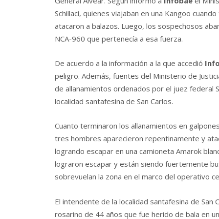
General Alvear. Según informó a
Infobae
el Minis
Schillaci, quienes viajaban en una Kangoo cuan
atacaron a balazos. Luego, los sospechosos aba
NCA-960 que pertenecía a esa fuerza.
De acuerdo a la información a la que accedió
Inf
peligro. Además, fuentes del Ministerio de Justic
de allanamientos ordenados por el juez federal S
localidad santafesina de San Carlos.
Cuanto terminaron los allanamientos en galpones
tres hombres aparecieron repentinamente y ataca
logrando escapar en una camioneta Amarok bla
lograron escapar y están siendo fuertemente b
sobrevuelan la zona en el marco del operativo ce
El intendente de la localidad santafesina de San 
rosarino de 44 años que fue herido de bala en u