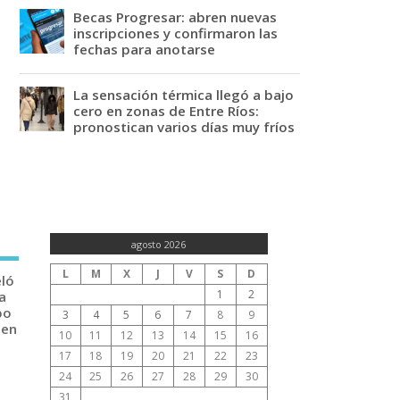
Becas Progresar: abren nuevas
inscripciones y confirmaron las
fechas para anotarse
La sensación térmica llegó a bajo
cero en zonas de Entre Ríos:
pronostican varios días muy fríos
agosto 2026
L
M
X
J
V
S
D
eló
1
2
a
po
3
4
5
6
7
8
9
 en
10
11
12
13
14
15
16
17
18
19
20
21
22
23
24
25
26
27
28
29
30
31