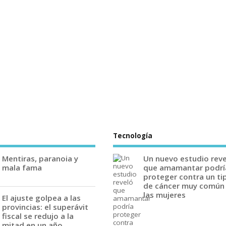
Tecnología
Mentiras, paranoia y
Un nuevo estudio rev
mala fama
que amamantar podrí
proteger contra un ti
de cáncer muy común
las mujeres
El ajuste golpea a las
provincias: el superávit
fiscal se redujo a la
mitad en un año