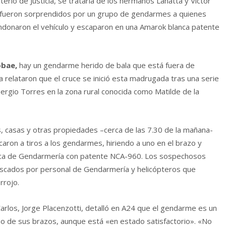
terio de Justicia, se trataría de los hermanos Lanatta y Víctor
do fueron sorprendidos por un grupo de gendarmes a quienes
ndonaron el vehículo y escaparon en una Amarok blanca patente
obae,
hay un gendarme herido de bala que está fuera de
ia relataron que el cruce se inició esta madrugada tras una serie
ergio Torres en la zona rural conocida como Matilde de la
, casas y otras propiedades –cerca de las 7.30 de la mañana-
ron a tiros a los gendarmes, hiriendo a uno en el brazo y
nca de Gendarmería con patente NCA-960. Los sospechosos
uscados por personal de Gendarmería y helicópteros que
rrojo.
Carlos, Jorge Placenzotti, detalló en A24 que el gendarme es un
no de sus brazos, aunque está «en estado satisfactorio». «No