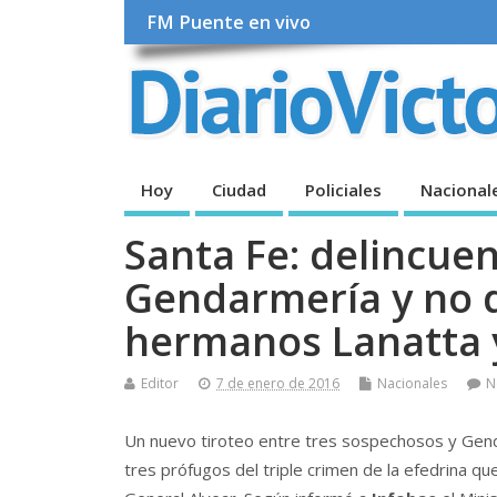
FM Puente en vivo
Hoy
Ciudad
Policiales
Nacional
Santa Fe: delincuen
Gendarmería y no d
hermanos Lanatta y
Editor
7 de enero de 2016
Nacionales
N
Un nuevo tiroteo entre tres sospechosos y Genda
tres prófugos del triple crimen de la efedrina 