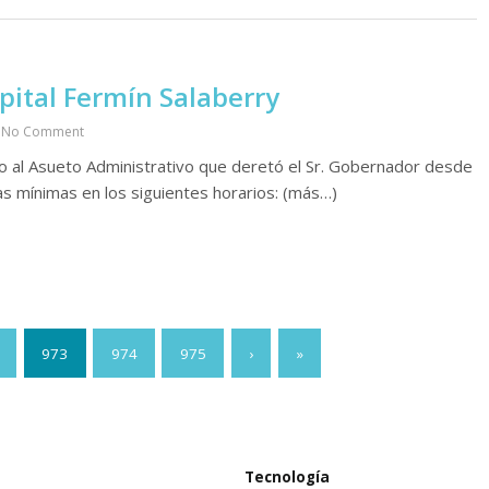
pital Fermín Salaberry
No Comment
o al Asueto Administrativo que deretó el Sr. Gobernador desde
as mínimas en los siguientes horarios: (más…)
973
974
975
›
»
Tecnología