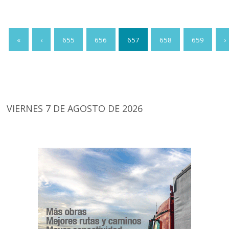
«
‹
655
656
657
658
659
›
VIERNES 7 DE AGOSTO DE 2026